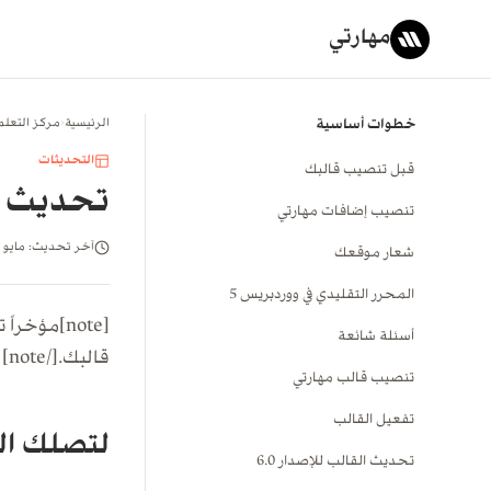
مهارتي
خطوات أساسية
الرئيسية
‹
مركز التعلم
التحديثات
قبل تنصيب قالبك
تحديث ق
تنصيب إضافات مهارتي
آخر تحديث: مايو ٢٠١٥
شعار موقعك
المحرر التقليدي في ووردبريس 5
[note]مؤخراً تم تغيير الطريقة التي يتم بها تفعيل القالب، قم الآن بإنشاء مفتاحك في قسم
أسئلة شائعة
قالبك.[/note]
تنصيب قالب مهارتي
تفعيل القالب
لتصلك الت
تحديث القالب للإصدار 6.0