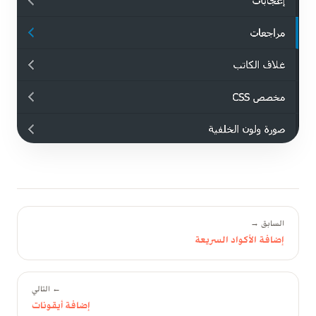
السابق →
إضافة الأكواد السريعة
← التالي
إضافة أيقونات