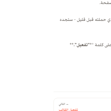
صفحة.
Choos) واختر ملف القالب الذي حملته قبل قليل – ستجده
لى كلمة *
*“تفعيل”.**
← التالي
تفعيل القالب