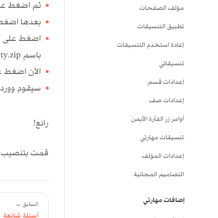
ثم اضغط عل
مؤلف الصفحات
بعدها اضغط 
تطبيق التنسيقات
إعادة استخدم التنسيقات
باسم mharty.zip
تنسيقاتي
الآن اضغط ع
إعدادات قسم
سيقوم ووردب
إعدادات صف
أوامر زر الفأرة الأيمن
رائع!
تنسيقات مهارتي
قمت بتنصيب قا
إعدادات المؤلف
التصاميم المجانية
إضافات مهارتي
السابق →
أسئلة شائعة