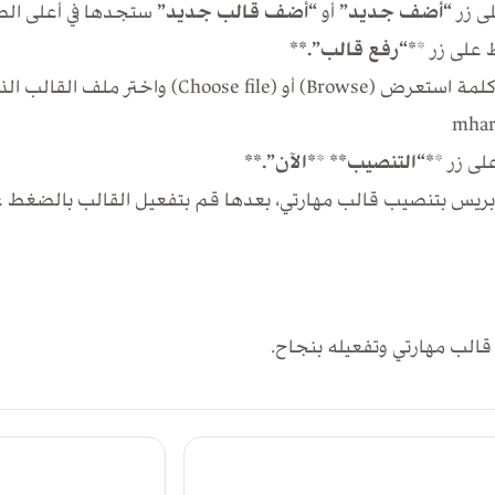
ى زر
“أضف جديد”
أو
“أضف قالب جديد”
ستجدها في أعلى ال
على زر *
*“رفع قالب”.**
اضغط على كلمة استعرض (Browse) أو (e file
لى زر *
*“التنصيب**
*
*الآن”.**
ريس بتنصيب قالب مهارتي، بعدها قم بتفعيل القالب بالضغط ع
لب مهارتي وتفعيله بنجاح.