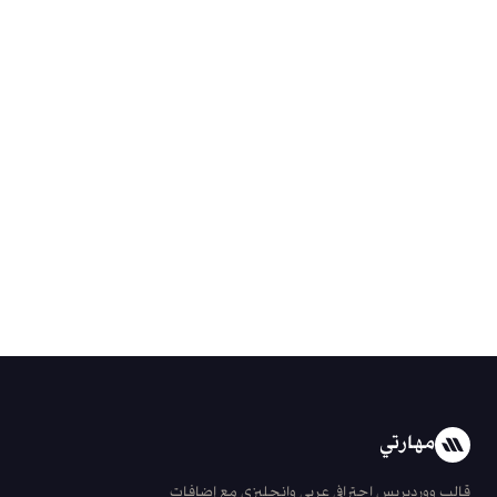
مهارتي
قالب ووردبريس احترافي عربي وانجليزي مع إضافات