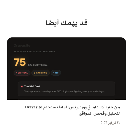
قد يهمك أيضًا
من خبرة 15 عامًا في ووردبريس: لماذا نستخدم Dravasite
لتحليل وفحص المواقع
٢١ فبراير ٢٠٢٦