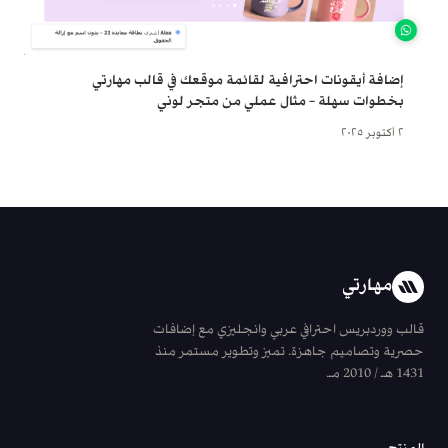
إضافة أيقونات احترافية لقائمة موقعك في قالب مهارتي
بخطوات سهلة – مثال عملي من متجر لوني
٢ أكتوبر ٢٠٢٥
مهارتي
قالب ووردبريس احترافي عربي وانجليزي مع إضافات
حصرية وتصاميم جاهزة. تميز وتطوير مستمر منذ
1431 هـ / 2010 مـ.