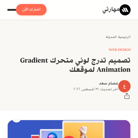
مهارتي
اشترك الآن
الرئيسية
›
المدونة
WEB-DESIGN
تصميم تدرج لوني متحرك Gradient
Animation لموقعك
عصام سعد
ع
آخر تحديث: ٣١ أغسطس ٢٠٢٢