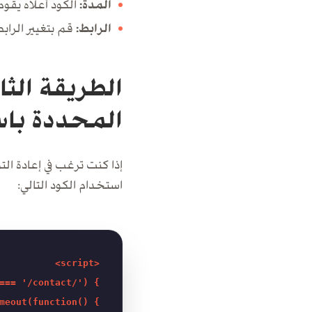
المدة:
الكود أعلاه يقوم
الرابط:
قم بتغيير الراب
الطريقة الثا
المحددة باستخدام
إذا كنت ترغب في إعادة ا
استخدام الكود التالي:
<script>

=== '/contact/') {

meout(function() {
