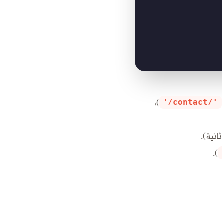
)،
'/contact/'
انية).
).