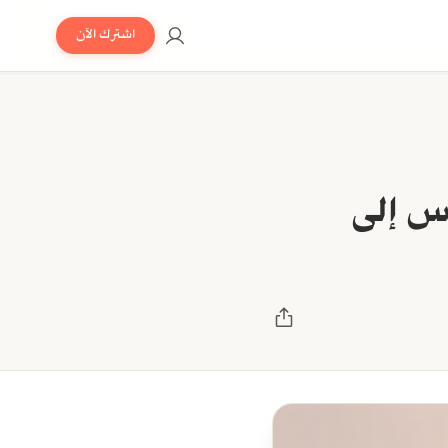
اشترك الآن
س إلى