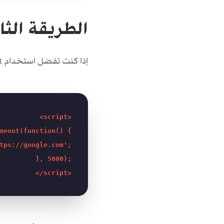
الطريقة الثانية
إذا كنت تفضل استخدام JavaScript لمرونته أو لتجنب التأثير السلبي على SEO، يمكنك استخدام الكود التالي:
<script>

meout(function() {

tps://google.com';

}, 5000);
