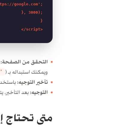
tps://google.com';

    }, 3000);

}

التحقق من الصفحة:
ه
ويمكنك استبداله بـ (
'
تأخير التوجيه:
باستخد
التوجيه:
بعد التأخير، يت
متى تحتاج إل